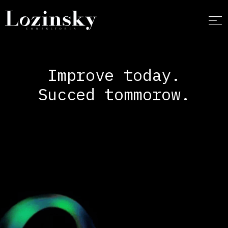
Improve today.
Succed tommorow.