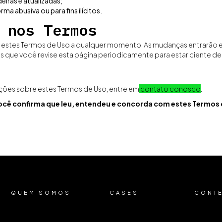
iras e atualizadas;
ma abusiva ou para fins ilícitos.
 nos Termos
r estes Termos de Uso a qualquer momento. As mudanças entrarão 
que você revise esta página periodicamente para estar ciente de 
ções sobre estes Termos de Uso, entre em
contato conosco
.
você confirma que leu, entendeu e concorda com estes Termos 
QUEM SOMOS
CASES
CONT