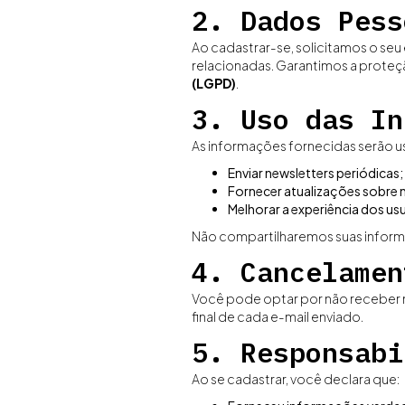
2. Dados Pess
Ao cadastrar-se, solicitamos o seu
relacionadas. Garantimos a proteçã
(LGPD)
.
3. Uso das In
As informações fornecidas serão u
Enviar newsletters periódicas;
Fornecer atualizações sobre
Melhorar a experiência dos usu
Não compartilharemos suas inform
4. Cancelamen
Você pode optar por não receber m
final de cada e-mail enviado.
5. Responsabi
Ao se cadastrar, você declara que: