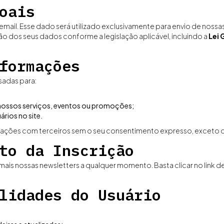
oais
 email. Esse dado será utilizado exclusivamente para envio de nos
o dos seus dados conforme a legislação aplicável, incluindo a
Lei 
formações
sadas para:
 nossos serviços, eventos ou promoções;
ários no site.
ações com terceiros sem o seu consentimento expresso, exceto qu
to da Inscrição
ais nossas newsletters a qualquer momento. Basta clicar no link d
lidades do Usuário