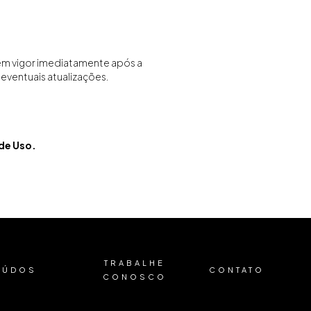
em vigor imediatamente após a
eventuais atualizações.
de Uso.
TRABALHE
EÚDOS
CONTATO
CONOSCO