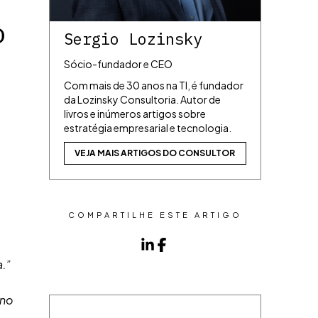
o
Sergio Lozinsky
Sócio-fundador e CEO
Com mais de 30 anos na TI, é fundador
da Lozinsky Consultoria. Autor de
livros e inúmeros artigos sobre
estratégia empresarial e tecnologia.
VEJA MAIS ARTIGOS DO CONSULTOR
COMPARTILHE ESTE ARTIGO
a.”
ano