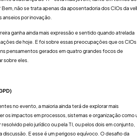
r? Bem,
n
ão se trata apenas da aposentadoria dos CIOs da ve
s anseios por inovação.
rreira ganha ainda mais expressão e sentido quando atrelada
izações de hoje. E foi sobre essas preocupações que os CIOs
lguns pensamentos gerados em quatro grandes focos de
r sobre eles.
LGPD)
ntes no evento, a maioria ainda terá de explorar mais
er os impactos em processos, sistemas e organização como
esolvido pelo jurídico ou pela TI, ou pelos dois em conjunto,
discussão. E esse é um perigoso equívoco. O desafio da