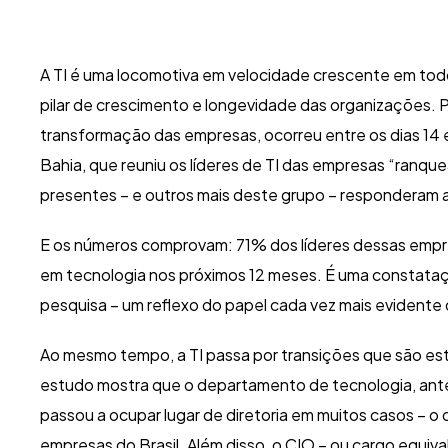
A TI é uma locomotiva em velocidade crescente em tod
pilar de crescimento e longevidade das organizações. P
transformação das empresas, ocorreu entre os dias 14 e 
Bahia, que reuniu os líderes de TI das empresas “ranqu
presentes – e outros mais deste grupo – responderam ao
E os números comprovam: 71% dos líderes dessas empr
em tecnologia nos próximos 12 meses. É uma constataç
pesquisa – um reflexo do papel cada vez mais evidente 
Ao mesmo tempo, a TI passa por transições que são es
estudo mostra que o departamento de tecnologia, ant
passou a ocupar lugar de diretoria em muitos casos
– o 
empresas do Brasil. Além disso, o CIO – ou cargo equiva