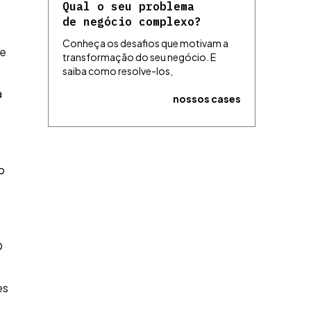
Qual o seu problema
de negócio complexo?
Conheça os desafios que motivam a
de
transformação do seu negócio. E
saiba como resolve-los,
a
nossos cases
o
O
es