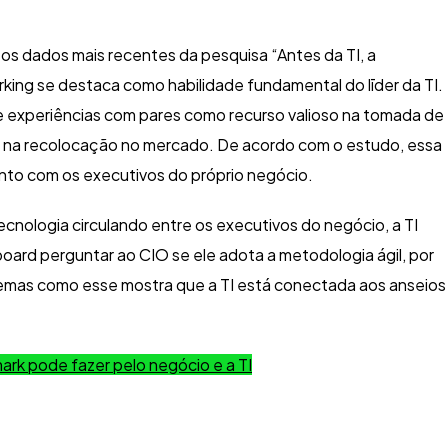
os dados mais recentes da pesquisa “Antes da TI, a
king se destaca como habilidade fundamental do līder da TI.
experiências com pares como recurso valioso na tomada de
, na recolocação no mercado. De acordo com o estudo, essa
ento com os executivos do próprio negócio.
cnologia circulando entre os executivos do negócio, a TI
board perguntar ao CIO se ele adota a metodologia ágil, por
temas como esse mostra que a TI está conectada aos anseios
rk pode fazer pelo negócio e a TI