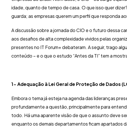
idade, quanto de tempo de casa. O que isso quer dize
guarda; as empresas querem um perfil que responda ao
A discussão sobre a jornada do CIO e o futuro dessa ca
aos desafios de alta complexidade vividos pelas organ
presentes no IT Forum+ debateram. A seguir, trago a
conteúdo – e o que o estudo “Antes da TI” tem a mostra
1- Adequação à Lei Geral de Proteção de Dados (
Embora o tema já esteja na agenda das lideranças prese
profundamente a questão, principalmente para entend
todo. Há uma aparente visão de que o assunto deve ser r
enquanto os demais departamentos ficam apartados da 