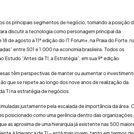
os os principais segmentos de negócio, tomando a posição 
ara discutir a tecnologia como personagem principal da
18 de agosto a 11ª edição do IT Forum+, na Praia do Forte, n
eadas” entre 501 e 1.000 na economia brasileira. Todos os
 Estudo “Antes da TI, a Estratégia”, em sua 9ª edição.
esas têm perspectivas de manter ou aumentar o investiment
ão que se repete ao longo dos nove anos de realização da
da TI na estratégia de negócios.
timulad
a
s justamente pela escalada de importância da área. 
es posicionado como uma gerência dentro das organizações,
que as aproxima de uma hierarquia já existente nas 500 maior
lente à liderança de TI – está mais jovem, tanto em termos de