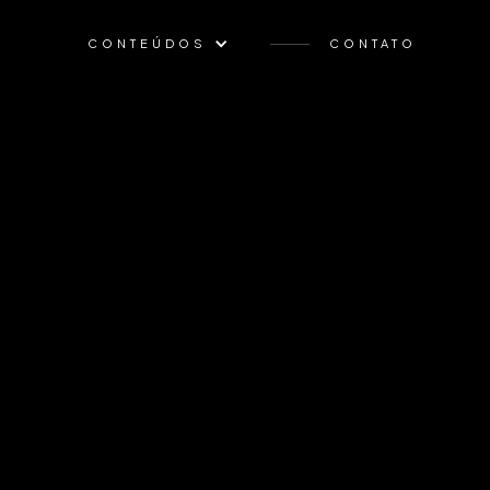
CONTEÚDOS
CONTATO