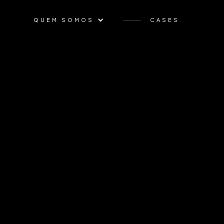
QUEM SOMOS
CASES