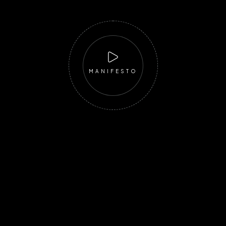
MANIFESTO