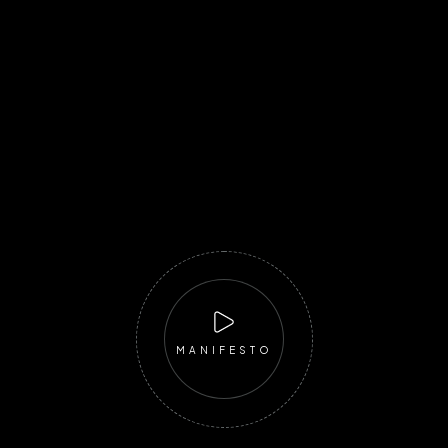
MANIFESTO