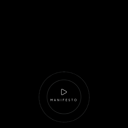
MANIFESTO