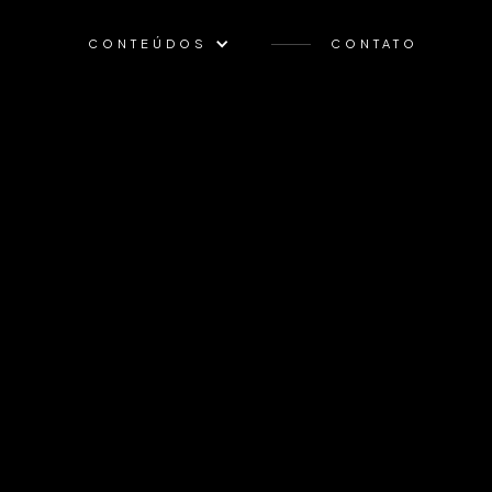
CONTEÚDOS
CONTATO