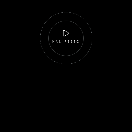
MANIFESTO