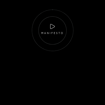
MANIFESTO