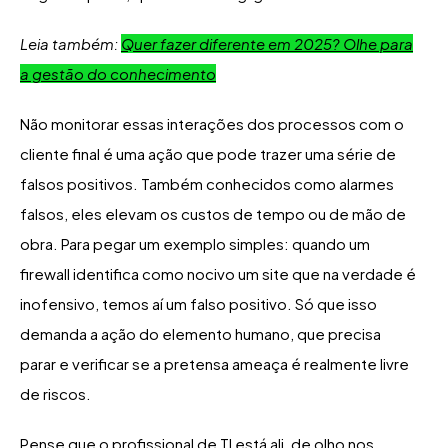
Leia também:
Quer fazer diferente em 2025? Olhe para
a gestão do conhecimento
Não monitorar essas interações dos processos com o
cliente final é uma ação que pode trazer uma série de
falsos positivos. Também conhecidos como alarmes
falsos, eles elevam os custos de tempo ou de mão de
obra. Para pegar um exemplo simples: quando um
firewall identifica como nocivo um site que na verdade é
inofensivo, temos aí um falso positivo. Só que isso
demanda a ação do elemento humano, que precisa
parar e verificar se a pretensa ameaça é realmente livre
de riscos.
Pense que o profissional de TI está ali, de olho nos