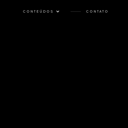
CONTEÚDOS
CONTATO