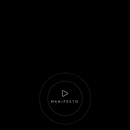
MANIFESTO