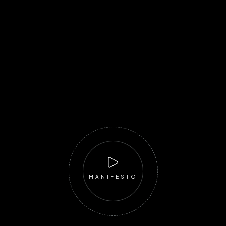
MANIFESTO