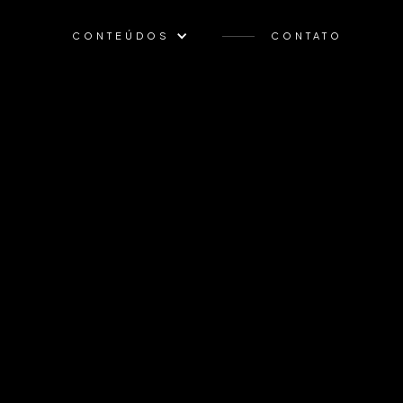
CONTEÚDOS
CONTATO