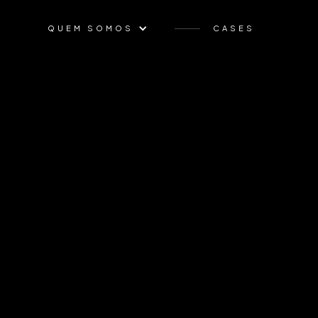
QUEM SOMOS
CASES