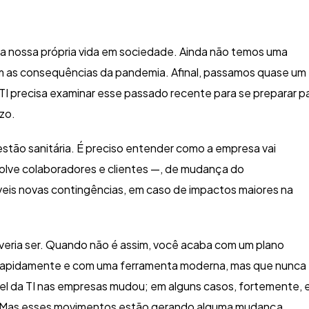
ra nossa própria vida em sociedade. Ainda não temos uma
om as consequências da pandemia. Afinal, passamos quase um
I precisa examinar esse passado recente para se preparar p
zo.
estão sanitária. É preciso entender como a empresa vai
olve colaboradores e clientes —, de mudança do
eis novas contingências, em caso de impactos maiores na
everia ser. Quando não é assim, você acaba com um plano
s rapidamente e com uma ferramenta moderna, mas que nunca
el da TI nas empresas mudou; em alguns casos, fortemente,
r. Mas esses movimentos estão gerando alguma mudança