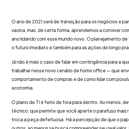
O ano de 2021 será de transição para os negócios e pa
vacina, mas, de certa forma, aprendemos a conviver c
ano lidando com esse mundo novo. O planejamento de T
o futuro imediato e também para as ações de longo pra
Já não é mais o caso de falar em contingência para a qu
trabalhar nesse novo cenário de home office — que env
comportamento de compras e de como lidar com possív
economia.
O plano de TI é feito de fora para dentro. Ao menos, d
técnico, que permite que você aperte o parafuso mai
troca a peça defeituosa. Há a percepção de que o pap
outros, ao menos se busca compreender seu real valo