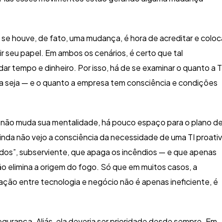
, se houve, de fato, uma mudança, é hora de acreditar e coloc
 seu papel. Em ambos os cenários, é certo que tal
 tempo e dinheiro. Por isso, há de se examinar o quanto a T
la seja — e o quanto a empresa tem consciência e condições
a não muda sua mentalidade, há pouco espaço para o plano d
 ainda não vejo a consciência da necessidade de uma TI proativ
idos”, subserviente, que apaga os incêndios — e que apenas
o elimina a origem do fogo. Só que em muitos casos, a
ação entre tecnologia e negócio não é apenas ineficiente, é
urança. Aliás, ela deveria ser prioridade desde sempre. Em