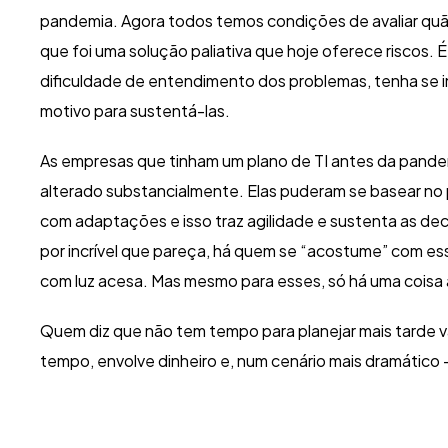
pandemia. Agora todos temos condições de avaliar quão 
que foi uma solução paliativa que hoje oferece riscos. É
dificuldade de entendimento dos problemas, tenha se in
motivo para sustentá-las.
As empresas que tinham um plano de TI antes da pande
alterado substancialmente. Elas puderam se basear no p
com adaptações e isso traz agilidade e sustenta as de
por incrível que pareça, há quem se “acostume” com esse
com luz acesa. Mas mesmo para esses, só há uma coisa a
Quem diz que não tem tempo para planejar mais tarde va
tempo, envolve dinheiro e, num cenário mais dramático 