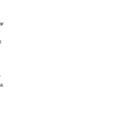
ar
I
e
a.