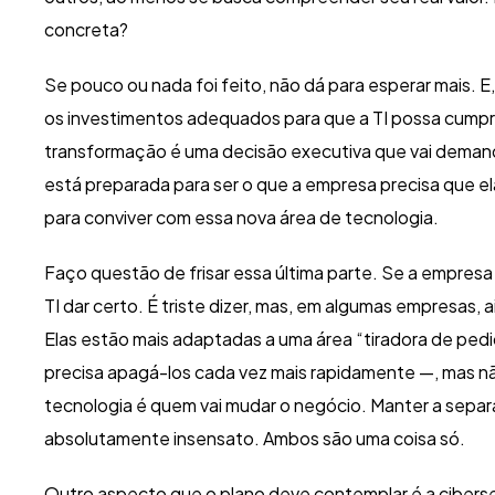
concreta?
Se pouco ou nada foi feito, não dá para esperar mais. E
os investimentos adequados para que a TI possa cumprir
transformação é uma decisão executiva que vai demandar
está preparada para ser o que a empresa precisa que e
para conviver com essa nova área de tecnologia.
Faço questão de frisar essa última parte. Se a empres
TI dar certo. É triste dizer, mas, em algumas empresas,
Elas estão mais adaptadas a uma área “tiradora de ped
precisa apagá-los cada vez mais rapidamente —, mas nã
tecnologia é quem vai mudar o negócio. Manter a separ
absolutamente insensato. Ambos são uma coisa só.
Outro aspecto que o plano deve contemplar é a ciberseg