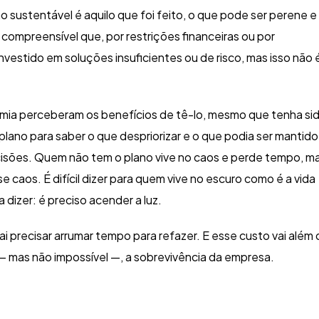
sustentável é aquilo que foi feito, o que pode ser perene e
 compreensível que, por restrições financeiras ou por
vestido em soluções insuficientes ou de risco, mas isso não 
mia perceberam os benefícios de tê-lo, mesmo que tenha si
lano para saber o que despriorizar e o que podia ser mantido
cisões. Quem não tem o plano vive no caos e perde tempo, ma
 caos. É difícil dizer para quem vive no escuro como é a vida
 dizer: é preciso acender a luz.
i precisar arrumar tempo para refazer. E esse custo vai além
— mas não impossível —, a sobrevivência da empresa.