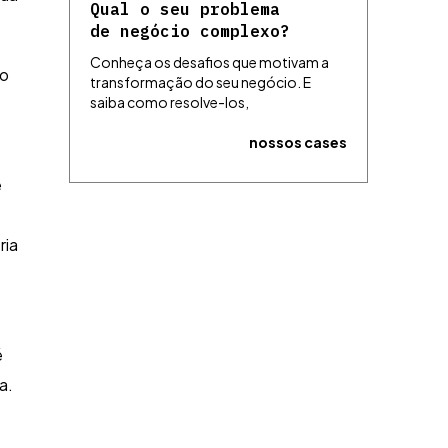
Qual o seu problema
de negócio complexo?
Conheça os desafios que motivam a
co
transformação do seu negócio. E
saiba como resolve-los,
nossos cases
e
ria
é
a.