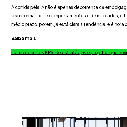
A corrida pela IA não é apenas decorrente da empolgaç
transformador de comportamentos e de mercados, e tamb
médio prazo, porém, já está clara a tendência, e é hora
Saiba mais:
Como definir os KPIs de estratégias e projetos que env