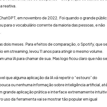
 reativa.
 ChatGPT, em novembro de 2022. Foi quando o grande públi
ssou para o vocabulário corrente da maioria das pessoas, e não
.
as dois meses. Para efeitos de comparação, o Spotify, que s
o em streaming, levou 11 anos para atingir o mesmo volume.
 uma IA para chamar de sua. Mas logo ficou claro que não se
vel que alguma aplicação da IA vá repetir o “estouro” do
ouca ou nenhuma informação sobre inteligência artificial, at
 grande aplicação prática e interface extremamente intuitiv
ro uso da ferramenta vai se mostrar tão popular em igual