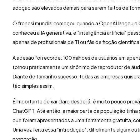
adoção são elevados demais para serem feitos de forma
O frenesi mundial começou quando a OpenAI lançou o
conheceu a IA generativa, e “inteligência artificial” pa
apenas de profissionais de TI ou fãs de ficção científica
A adesão foi recorde: 100 milhões de usuários em apen
tornou praticamente um sinônimo de reprodutor de áudi
Diante de tamanho sucesso, todas as empresas quiseram
tão simples assim.
É importante deixar claro desde já: é muito pouco prová
ChatGPT. Até então, a maior parte da população tinha p
que foram apresentados a uma ferramenta gratuita, com
Uma vez feita essa “introdução”, dificilmente algum out
proporção.