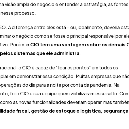
 uma visão ampla do negócio e entender a estratégia, as fontes
s nesse processo.
. A diferença entre eles está – ou, idealmente, deveria est
dominar o negócio como se fosse o principal responsável por el
utivo. Porém,
o CIO tem uma vantagem sobre os demais 
 pelos sistemas
que ele administra
.
eracional, o CIO é capaz de “ligar os pontos” em todos os
mplar em demonstrar essa condição. Muitas empresas que nã
operações do dia para a noite por conta da pandemia. Na
o, foi o CIO e sua equipe quem viabilizaram esse salto. Co
 como as novas funcionalidades deveriam operar, mas també
idade fiscal, gestão de estoque e logística, segurança