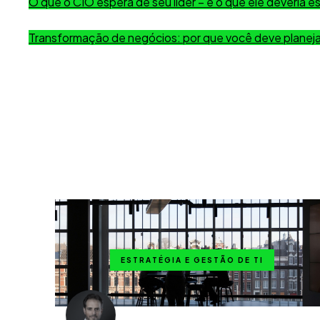
O que o CIO espera de seu líder – e o que ele deveria e
Transformação de negócios: por que você deve planej
ESTRATÉGIA E GESTÃO DE TI