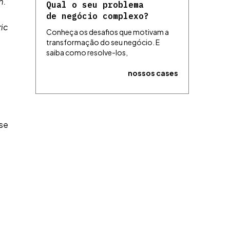
m.”
Qual o seu problema
de negócio complexo?
ric
Conheça os desafios que motivam a
transformação do seu negócio. E
saiba como resolve-los,
nossos cases
ise