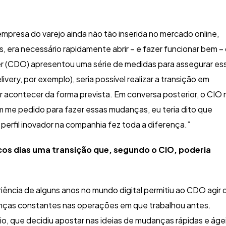
presa do varejo ainda não tão inserida no mercado online,
, era necessário rapidamente abrir – e fazer funcionar bem –
ficer (CDO) apresentou uma série de medidas para assegurar es
very, por exemplo), seria possível realizar a transição em
er acontecer da forma prevista. Em conversa posterior, o CIO
m me pedido para fazer essas mudanças, eu teria dito que
 perfil inovador na companhia fez toda a diferença.”
os dias uma transição que, segundo o CIO, poderia
iência de alguns anos no mundo digital permitiu ao CDO agir 
ças constantes nas operações em que trabalhou antes.
io, que decidiu apostar nas ideias de mudanças rápidas e ágei