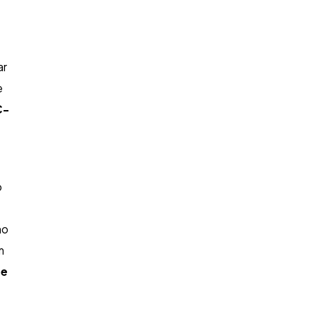
ar
e
C-
o
mo
m
 e