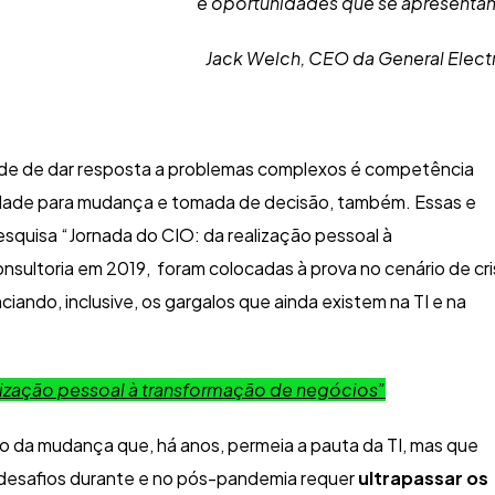
e oportunidades que se apresenta
Jack Welch, CEO da General Elect
ade de dar resposta a problemas complexos é competência
lidade para mudança e tomada de decisão, também. Essas e
esquisa “Jornada do CIO: da realização pessoal à
nsultoria em 2019, foram colocadas à prova no cenário de cr
iando, inclusive, os gargalos que ainda existem na TI e na
alização pessoal à transformação de negócios”
o da mudança que, há anos, permeia a pauta da TI, mas que
s desafios durante e no pós-pandemia requer
ultrapassar os