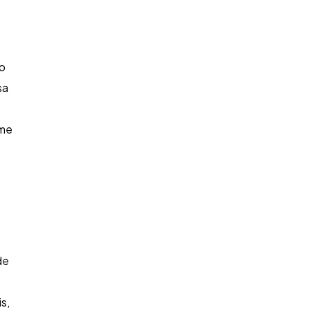
 o
sa
 me
de
s,