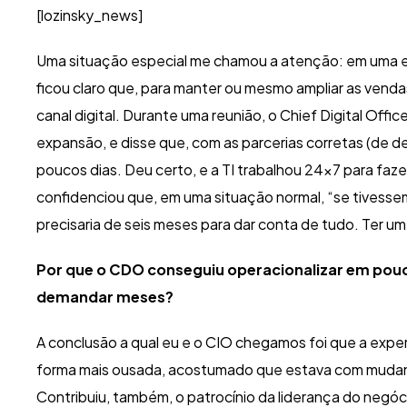
[lozinsky_news]
Uma situação especial me chamou a atenção: em uma em
ficou claro que, para manter ou mesmo ampliar as vendas
canal digital. Durante uma reunião, o Chief Digital Of
expansão, e disse que, com as parcerias corretas (de deli
poucos dias. Deu certo, e a TI trabalhou 24×7 para faz
confidenciou que, em uma situação normal, “se tivesse
precisaria de seis meses para dar conta de tudo. Ter um
Por que o CDO conseguiu operacionalizar em pouc
demandar meses?
A conclusão a qual eu e o CIO chegamos foi que a exper
forma mais ousada, acostumado que estava com mudan
Contribuiu, também, o patrocínio da liderança do negóc