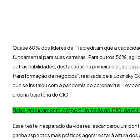
Quase 60% dos líderes de TI acreditam que a capacid
fundamental para suas carreiras. Para outros 56%, agi
outras habilidades, destacadas na primeira edição da p
transformação de negócios”, realizada pela Lozinsky Co
que se instalou com a pandemia do coronavírus – evidenc
própria trajetória do CIO.
Baixe gratuitamente o report “Jornada do CIO: da re
Esse teste inesperado da vida real escancarou um pont
ganha aspectos mais práticos agora: estar à altura do