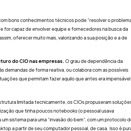
O com bons conhecimentos técnicos pode “resolver o problem
, se for capaz de envolver equipe e fornecedores na busca da
ssim, oferecer muito mais, valorizando a sua posição e a de
 futuro do CIO nas empresas.
O grau de dependência da
 às demandas de forma reativa, ou colabora com as possíveis
ituações que permitam fazer aquilo que antes era impensável
trutura limitada tecnicamente, os CIOs propuseram soluçõe
nização que tinha poucos notebooks (o pessoal usava
ou um sistema para uma “invasão do bem”, com um protocolo d
top a partir de seu computador pessoal, de casa. Isso é pur